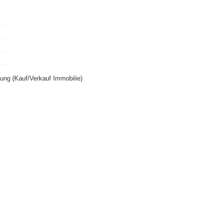
ung (Kauf/Verkauf Immobilie)
Echtheit von Bewertungen
Seite teilen:
·
·
·
·
he Hinweise
Datenschutz
Erstinformation
Beschwerden
Cookies