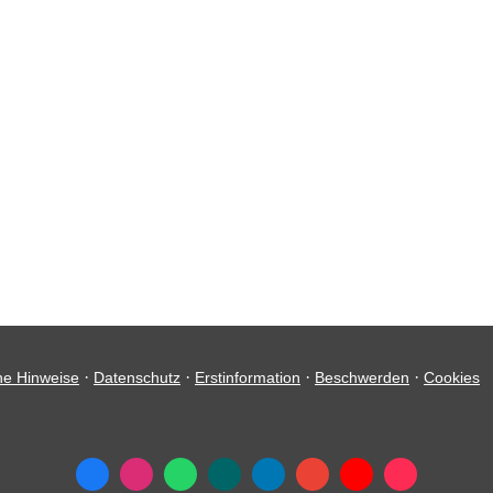
·
·
·
·
he Hinweise
Datenschutz
Erstinformation
Beschwerden
Cookies