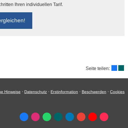
itten Ihren individuellen Tarif.
r­gleichen!
Seite teilen:
·
·
·
·
he Hinweise
Datenschutz
Erstinformation
Beschwerden
Cookies