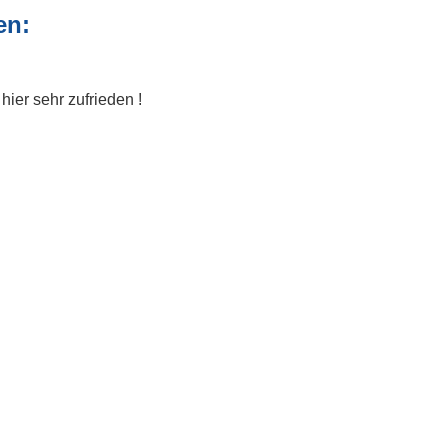
en:
ier sehr zufrieden !
Echtheit von Bewertungen