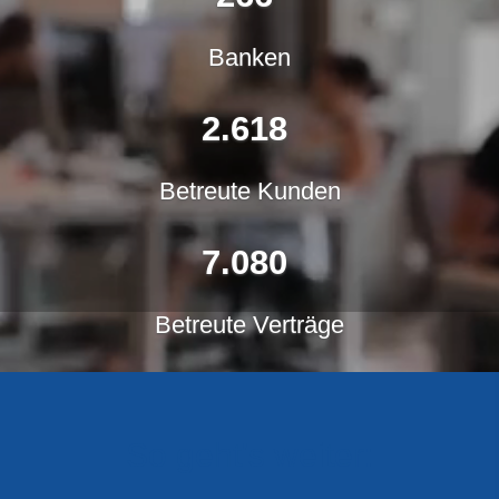
Banken
3.477
Betreute Kunden
9.405
Betreute Verträge
So geht's weiter: