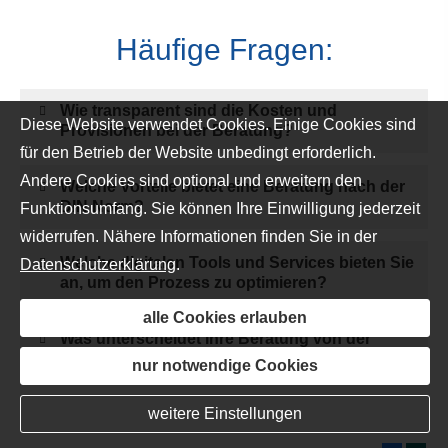
Häufige Fragen:
Wie transparent sind die Kosten und
Diese Website verwendet Cookies. Einige Cookies sind
Provisionen bei der Beratung?
für den Betrieb der Website unbedingt erforderlich.
Andere Cookies sind optional und erweitern den
Welche Vorteile bietet eine Beratung nach der
DIN Norm?
Funktionsumfang. Sie können Ihre Einwilligung jederzeit
widerrufen. Nähere Informationen finden Sie in der
Welche digitalen Tools und Services bieten Sie
Datenschutzerklärung
.
an, um den Prozess zu optimieren?
alle Cookies erlauben
Was unterscheidet Ihre Beratung von der
Beratung meiner Hausbank?
nur notwendige Cookies
weitere Einstellungen